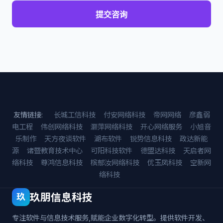
提交咨询
友情链接:
长城工信科技
付安网络科技
帝网网络
彦鑫弱
电工程
伟创网络科技
灏萍网络科技
开心网络服务
小旭音
乐制作
天方夜谈软件
湖布软件
锐势信息科技
政达新能
源
诸暨教育技术中心
可阳科技软件
德盟达科技
天启者网
络科技
尊鸿信息科技
槟郁汝网络科技
优玉凤科技
空新网
络科技
玖朋信息科技
玖
专注软件与信息技术服务,赋能企业数字化转型。提供软件开发、