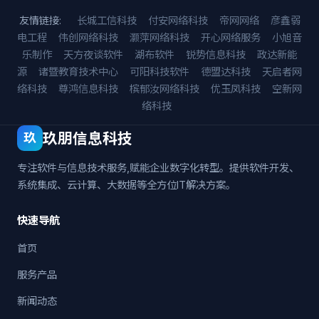
友情链接:
长城工信科技
付安网络科技
帝网网络
彦鑫弱
电工程
伟创网络科技
灏萍网络科技
开心网络服务
小旭音
乐制作
天方夜谈软件
湖布软件
锐势信息科技
政达新能
源
诸暨教育技术中心
可阳科技软件
德盟达科技
天启者网
络科技
尊鸿信息科技
槟郁汝网络科技
优玉凤科技
空新网
络科技
玖朋信息科技
玖
专注软件与信息技术服务,赋能企业数字化转型。提供软件开发、
系统集成、云计算、大数据等全方位IT解决方案。
快速导航
首页
服务产品
新闻动态