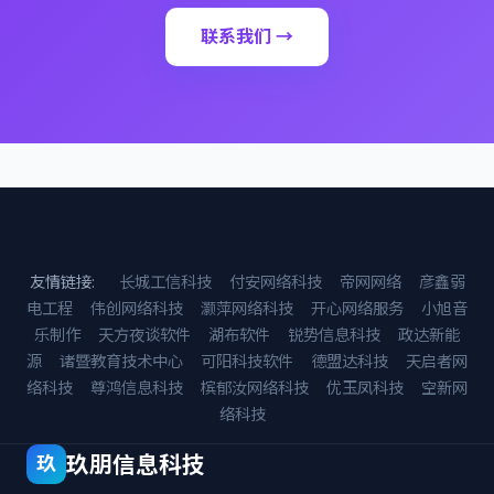
联系我们 →
友情链接:
长城工信科技
付安网络科技
帝网网络
彦鑫弱
电工程
伟创网络科技
灏萍网络科技
开心网络服务
小旭音
乐制作
天方夜谈软件
湖布软件
锐势信息科技
政达新能
源
诸暨教育技术中心
可阳科技软件
德盟达科技
天启者网
络科技
尊鸿信息科技
槟郁汝网络科技
优玉凤科技
空新网
络科技
玖朋信息科技
玖